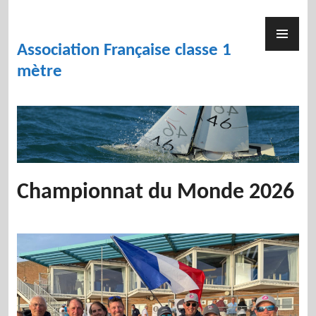
Skip
to
PR
content
ME
Association Française classe 1
mètre
Championnat du Monde 2026