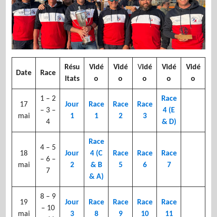
Résu
Vidé
Vidé
V
idé
Vidé
Vidé
Date
Race
ltats
o
o
o
o
o
1 – 2
Race
17
Jour
Race
Race
Race
– 3 –
4 (E
mai
1
1
2
3
4
& D)
Race
4 – 5
18
Jour
4 (C
Race
Race
Race
– 6 –
mai
2
& B
5
6
7
7
& A)
8 – 9
19
Jour
Race
Race
Race
Race
– 10
mai
3
8
9
10
11