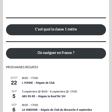
C'est quoi la classe 1 mètre
Où naviguer en France ?
PROCHAINES REGATES
8h00
-
17h00
AOÛT
22
L YONNE – Régate de Club
5 septembre @ 8h00
-
6 septembre @ 17h00
SEP
5
ARS EN RE – Régate la Rent’Ré 1M
8h00
-
17h00
SEP
6
LA VARENNE – Régate de Club du dimanche 6 septembre