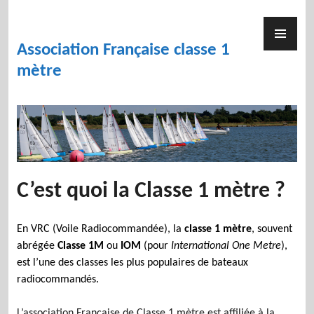
Skip
to
PR
content
ME
Association Française classe 1
mètre
C’est quoi la Classe 1 mètre ?
En VRC (Voile Radiocommandée), la
classe 1 mètre
, souvent
abrégée
Classe 1M
ou
IOM
(pour
International One Metre
),
est l’une des classes les plus populaires de bateaux
radiocommandés.
L’association Française de Classe 1 mètre est affiliée à la