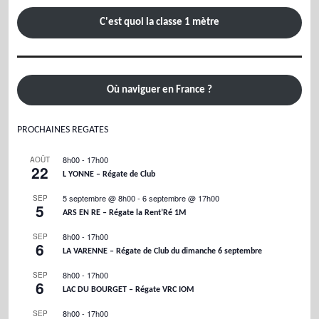
C'est quoi la classe 1 mètre
Où naviguer en France ?
PROCHAINES REGATES
8h00
-
17h00
AOÛT
22
L YONNE – Régate de Club
5 septembre @ 8h00
-
6 septembre @ 17h00
SEP
5
ARS EN RE – Régate la Rent’Ré 1M
8h00
-
17h00
SEP
6
LA VARENNE – Régate de Club du dimanche 6 septembre
8h00
-
17h00
SEP
6
LAC DU BOURGET – Régate VRC IOM
8h00
-
17h00
SEP