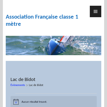
Skip
to
PR
content
ME
Association Française classe 1
mètre
Lac de Bidot
Évènements
Lac de Bidot
Évènements
Aucun résultat trouvé.
N
o