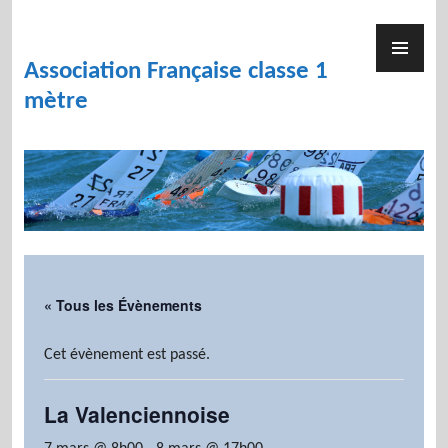
Skip
to
PR
content
ME
Association Française classe 1
mètre
« Tous les Évènements
Cet évènement est passé.
La Valenciennoise