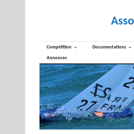
Skip
to
content
Asso
Compétition
Documentations
Annonces