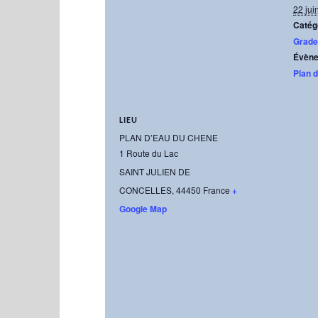
22 jui
Catég
Grade
Évène
Plan 
LIEU
PLAN D’EAU DU CHENE
1 Route du Lac
SAINT JULIEN DE
CONCELLES
,
44450
France
+
Google Map